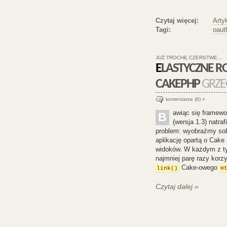
Czytaj więcej:
Arty
Tagi:
oaut
JUŻ TROCHĘ CZERSTWE…
ELASTYCZNE ROZSZERZANIE DOMYŚLNYCH HELPERÓW W
CAKEPHP
GRZE
komentarze (6) »
awiąc się framew
B
(wersja 1.3) natra
problem: wyobraźmy sob
aplikację opartą o Cake
widoków. W każdym z t
najmniej parę razy kor
Cake-owego
link()
H
Czytaj dalej »