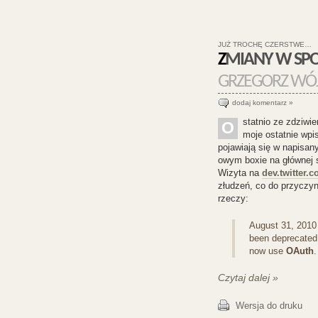
JUŻ TROCHĘ CZERSTWE…
ZMIANY W SPO
GRZEGORZ WÓJ
dodaj komentarz »
statnio ze zdziwi
O
moje ostatnie wpis
pojawiają się w napisan
owym boxie na głównej s
Wizyta na
dev.twitter.
złudzeń, co do przyczyn
rzeczy:
August 31, 201
been deprecated.
now use
OAuth
.
Czytaj dalej »
Wersja do druku