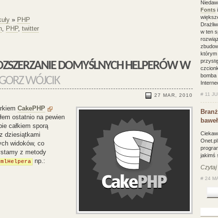
Niedawn
Fonts
i
większe
kuły
»
PHP
Drażliw
h
,
PHP
,
twitter
w ten 
rozwią
zbudow
którym
przyst
czcionk
bomba w
GORZ WÓJCIK
Interne
#
11 JU
27 MAR, 2010
orkiem
CakePHP
Branż
fiłem ostatnio na pewien
bawe
ie całkiem sporą
Ciekaw
 z dziesiątkami
Onet.pl
ych widoków, co
program
zystamy z metody
jakimś 
np.:
tmlHelpera
Czytaj
#
24 MA