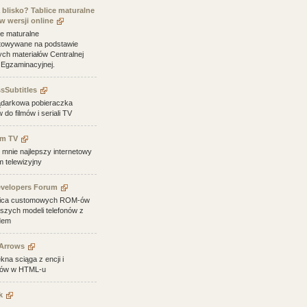
 blisko? Tablice maturalne
w wersji online
ce maturalne
towywane na podstawie
nych materiałów Centralnej
 Egzaminacyjnej.
sSubtitles
ądarkowa pobieraczka
 do filmów i seriali TV
am TV
 mnie najlepszy internetowy
 telewizyjny
evelopers Forum
ica customowych ROM-ów
rszych modeli telefonów z
dem
Arrows
kna sciąga z encji i
lów w HTML-u
k