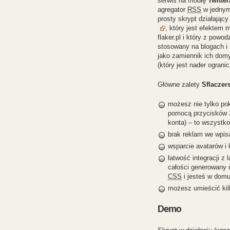
serwis na modłę
Twitter
agregator
RSS
w jedny
prosty skrypt działając
, który jest efektem 
flaker.pl i który z pow
stosowany na blogach i 
jako zamiennik ich dom
(który jest nader ogran
Główne zalety
Sflaczer
możesz nie tylko pok
pomocą przycisków
konta) – to wszystko
brak reklam we wpis
wsparcie avatarów i
łatwość integracji z
całości generowany 
CSS
i jesteś w domu
możesz umieścić kilk
Demo