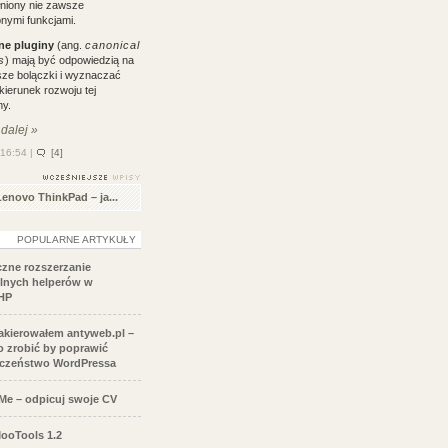
łniony nie zawsze
nymi funkcjami.
lne pluginy
(ang.
canonical
s
) mają być odpowiedzią na
ze bolączki i wyznaczać
ierunek rozwoju tej
my.
 dalej »
 16:54 |
[4]
Lenovo ThinkPad – ja...
POPULARNE ARTYKUŁY
czne rozszerzanie
lnych helperów w
HP
akierowałem antyweb.pl –
co zrobić by poprawić
eczeństwo WordPressa
e – odpicuj swoje CV
ooTools 1.2