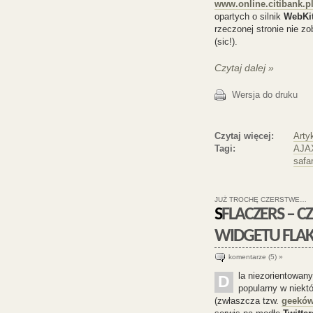
www.online.citibank.p
opartych o silnik
WebKi
rzeczonej stronie nie z
(sic!).
Czytaj dalej »
Wersja do druku
Czytaj więcej:
Arty
Tagi:
AJA
safar
JUŻ TROCHĘ CZERSTWE…
SFLACZERS – CZYLI MOJE PODEJŚCIE DO TEMATU
WIDGETU FLA
komentarze (5) »
la niezorientowan
D
popularny w niekt
(zwłaszcza tzw.
geekó