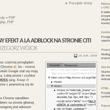
Początek strony
Matura
z CKE 
E-tabli
przygo
kuły
»
PHP
oficjal
php
,
PHP
Komisji
KickAs
Przegl
napisów
ZEGORZ WÓJCIK
Progr
Według
18 JUN, 2009
program
raz częściej przeglądam
ą
Chrome
, ba – można
Xda D
odukt Google stał się moją
Skarbn
. Lubię proste i szybkie
dla sta
Androi
i
KISS
(ang.
Keep It
rome z pewnością się do
HTML 
Przepię
symbo
e Chrome natrafiłem
oblem na stronie głównej
Pajacy
dostępnej pod adresem