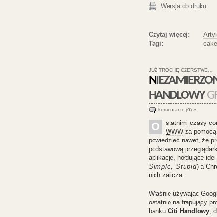
Wersja do druku
Czytaj więcej:
Arty
Tagi:
cake
JUŻ TROCHĘ CZERSTWE…
NIEZAMIERZONY EFEKT A LA ADBLOCK NA STRONIE CITI
HANDLOWY
GR
komentarze (6) »
statnimi czasy co
O
WWW
za pomoc
powiedzieć nawet, że pr
podstawową przeglądarką
aplikacje, hołdujące ide
Simple, Stupid
) a Ch
nich zalicza.
Właśnie używając Googl
ostatnio na frapujący pr
banku
Citi Handlowy
, 