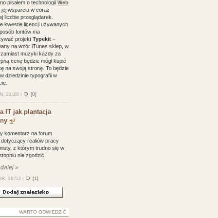
o pisałem o technologii
Web
 jej wsparciu w coraz
j liczbie przeglądarek.
e kwestie licencji używanych
sposób fontów ma
zywać projekt
Typekit
–
any na wzór iTunes sklep, w
 zamiast muzyki każdy za
ępną cenę będzie mógł kupić
ę na swoją stronę. To będzie
 dziedzinie typografii w
cie.
N, 21:28 |
[0]
a IT jak plantacja
łny
y komentarz na forum
 dotyczący realiów pracy
isty, z którym trudno się w
stopniu nie zgodzić.
 dalej »
R, 18:53 |
[1]
WARTO ODWIEDZIĆ