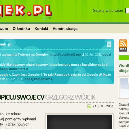
 CSS, JavaScript, WordPress,
Szukaj w serwisie
iwum
O kminku
Kontakt
Administracja
nek_pl
»
i wpisami z Twittera na Google+:
http://t.co/dwpQaeo
:)
30 Jul, 2011
dodaj
tkie like-buttony, share-buttony i plus-buttony musza inwalidowac kod
WordP
dodaj komentarz »
oficj
ogle+. Czym jest Google+? To taki Facebook, tyle że od Google :P Może
e :P
28 Jun, 2011
dodaj komentarz »
DPICUJ SWOJE CV
GRZEGORZ WÓJCIK
Ostatni
21 JUL, 2011
narzek
stosun
o, że rekord
skrypt
wej pomiędzy wpisami
wersjam
ity :) Brak nowych
bardzie