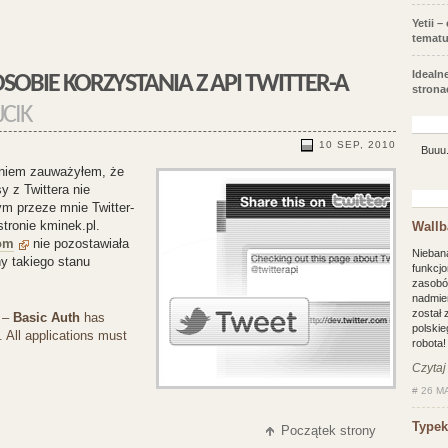
Yetii –
tematu
Idealn
SOBIE KORZYSTANIA Z API TWITTER-A
strona
CIK
10 SEP, 2010
Buuu.
eniem zauważyłem, że
y z Twittera nie
ym przeze mnie Twitter-
tronie kminek.pl.
Wallb
com
nie pozostawiała
Nieban
y takiego stanu
funkcj
zasobó
nadmien
został
0 –
Basic Auth
has
polskie
 All applications must
robota!
Czytaj
#
26 MA
Typek
Początek strony