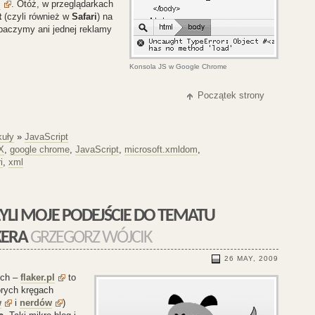
l
. Otóż, w przeglądarkach
t
(czyli również w
Safari
) na
obaczymy ani jednej reklamy
Konsola JS w Google Chrome
Początek strony
kuły
»
JavaScript
X
,
google chrome
,
JavaScript
,
microsoft.xmldom
,
i
,
xml
KERA
GRZEGORZ WÓJCIK
26 MAY, 2009
ych –
flaker.pl
to
órych kręgach
w
i
nerdów
)