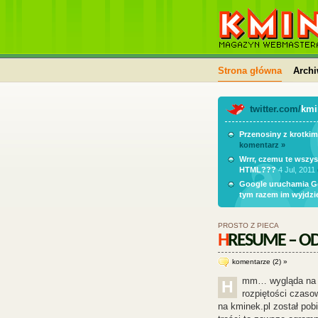
kminek.pl | HTML, PHP,
kursy, skrypty, blog
Strona główna
Arch
twitter.com/
kmi
Przenosiny z krotkim
komentarz »
Wrrr, czemu te wszys
HTML???
4 Jul, 2011
Google uruchamia Go
tym razem im wyjdzi
PROSTO Z PIECA
HRESUME – O
komentarze (2) »
mm… wygląda na t
H
rozpiętości czaso
na kminek.pl został pob