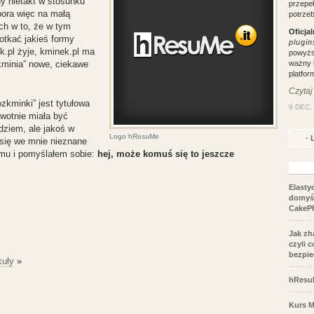
y nietakt w stosunku
przepe
pora więc na małą
potrzeb
ych w to, że w tym
Oficja
otkać jakieś formy
plugin
k.pl żyje, kminek.pl ma
powyżs
kminia” nowe, ciekawe
ważny k
platfor
Czytaj
zkminki” jest tytułowa
9 DEC,
erwotnie miała być
dziem, ale jakoś w
Logo hResuMe
· 
y się we mnie nieznane
zmu i pomyślałem sobie:
hej, może komuś się to jeszcze
Elasty
domyś
CakeP
Jak zh
czyli 
bezpi
kuły
»
hResuM
Kurs M