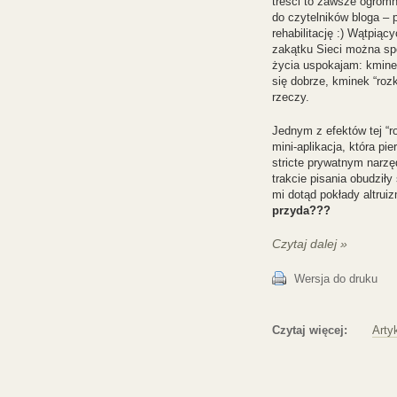
treści to zawsze ogromn
do czytelników bloga – 
rehabilitację :) Wątpiąc
zakątku Sieci można sp
życia uspokajam: kmine
się dobrze, kminek “roz
rzeczy.
Jednym z efektów tej “ro
mini-aplikacja, która pi
stricte prywatnym narzę
trakcie pisania obudził
mi dotąd pokłady altrui
przyda???
Czytaj dalej »
Wersja do druku
Czytaj więcej:
Arty