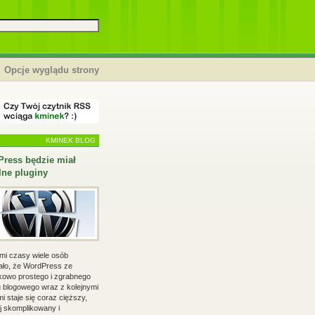
Opcje wyglądu strony
KMINEK BLOG
ress będzie miał
alne pluginy
mi czasy wiele osób
ało, że WordPress ze
kowo prostego i zgrabnego
u blogowego wraz z kolejnymi
i staje się coraz cięższy,
j skomplikowany i