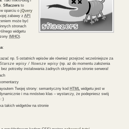
a
. Taki mikro-blog i
m.
Sflaczers
to
y w oparciu o
jQuery
mojej zabawy z
API
odzeniem może być
innych stronach
yślnego widgetu
iczony
IMHO
).
sa
:
azać np. 5 ostatnich wpisów ale również przejrzeć wcześniejsze za
Starsze wpisy / Nowsze wpisy
(np. aż do momentu założenia
 bez potrzeby instalowania żadnych skryptów po stronie serwera!
ach
 komentarzy
 layoutem Twojej strony: semantyczny kod
HTML
widgetu jest w
dynamicznie i ma mnóstwo klas – wystarczy, że podepniesz swój
 :)
a takich widgetów na stronie