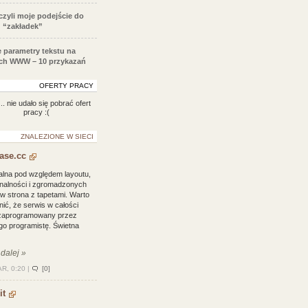
 czyli moje podejście do
 “zakładek”
e parametry tekstu na
ch WWW – 10 przykazań
OFERTY PRACY
.. nie udało się pobrać ofert
pracy :(
ZNALEZIONE W SIECI
ase.cc
alna pod względem layoutu,
onalności i zgromadzonych
w strona z tapetami. Warto
ić, że serwis w całości
 zaprogramowany przez
go programistę. Świetna
 dalej »
R, 0:20 |
[0]
it