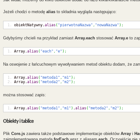
Jeżeli chodzi o metodę
alias
to składnia wygląda następująco:
obiektNatywny.
alias
(
"pierwotnaNazwa"
,
"nowaNazwa"
)
;
Gdybyśmy chcieli na przykład zamiast
Array.each
stosować
Array.e
to za
Array
.
alias
(
"each"
,
"e"
)
;
Na oswojenie z łańcuchowym wywoływaniem metod obiektu dodam, że zam
Array
.
alias
(
"metoda1"
,
"m1"
)
;
Array
.
alias
(
"metoda2"
,
"m2"
)
;
można stosować zapis:
Array
.
alias
(
"metoda1"
,
"m1"
)
.
alias
(
"metoda2"
,
"m2"
)
;
Obiekty i tablice
Plik
Core.js
zawiera także podstawowe implementacje obiektów
Array
i
Ha
zaimplementowana metoda
forEach
wraz z aliasem
each
. Oczywiście nie 