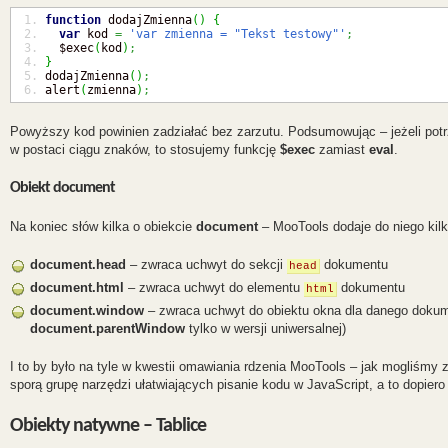
function
 dodajZmienna
(
)
{
var
 kod 
=
'var zmienna = "Tekst testowy"'
;
  $exec
(
kod
)
;
}
dodajZmienna
(
)
;
alert
(
zmienna
)
;
Powyższy kod powinien zadziałać bez zarzutu. Podsumowując – jeżeli 
w postaci ciągu znaków, to stosujemy funkcję
$exec
zamiast
eval
.
Obiekt document
Na koniec słów kilka o obiekcie
document
– MooTools dodaje do niego kilk
document.head
– zwraca uchwyt do sekcji
dokumentu
head
document.html
– zwraca uchwyt do elementu
dokumentu
html
document.window
– zwraca uchwyt do obiektu okna dla danego doku
document.parentWindow
tylko w wersji uniwersalnej)
I to by było na tyle w kwestii omawiania rdzenia MooTools – jak mogliśmy
sporą grupę narzędzi ułatwiających pisanie kodu w JavaScript, a to dopiero
Obiekty natywne – Tablice