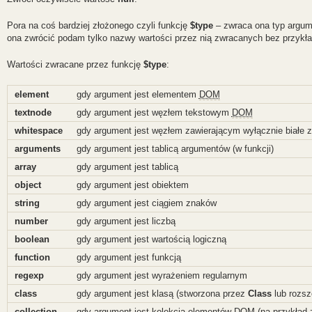
Pora na coś bardziej złożonego czyli funkcję
$type
– zwraca ona typ argume
ona zwrócić podam tylko nazwy wartości przez nią zwracanych bez przykładó
Wartości zwracane przez funkcję
$type
:
element
gdy argument jest elementem
DOM
textnode
gdy argument jest węzłem tekstowym
DOM
whitespace
gdy argument jest węzłem zawierającym wyłącznie białe z
arguments
gdy argument jest tablicą argumentów (w funkcji)
array
gdy argument jest tablicą
object
gdy argument jest obiektem
string
gdy argument jest ciągiem znaków
number
gdy argument jest liczbą
boolean
gdy argument jest wartością logiczną
function
gdy argument jest funkcją
regexp
gdy argument jest wyrażeniem regularnym
class
gdy argument jest klasą (stworzona przez
Class
lub rozsz
collection
gdy argument jest kolekcją elementów
DOM
(na przykład 