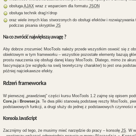
obsługa
AJAX
wraz z wsparciem dla formatu
JSON
obsługa technik drag’n’drop
oraz wiele innych klas stworzonych do obsługi efektów i rozwiązywani
podczas pisania skryptów
JS
Na co zwrócić największą uwagę ?
Aby dobrze zrozumieć MooTools należy przede wszystkim oswoić się z ob
obiektowym w tym frameworku – wszystkie pozostałe elementy bazują głó
prostu nauczenia się obsługi danej klasy MooTools. Dlatego, mimo że aku
fascynująca (ze względu na swój teoretyczny charakter) to jest ona podst
później najciekawsze efekty.
Rdzeń frameworka
W pierwszej „prawdziwej” części kursu MooTools 1.2 zajmę się opisem pod
Core.js
i
Browser.js
. Te dwa pliki stanowią podstawę reszty MooTools, pi
podstawowych funkcji, a drugi służy do jednej z podstawowych czynności 
Konsola JavaScript
Zacznijmy od tego, że musimy mieć narzędzie do pracy – konsolę
JS
. W w
– wystarczy wskazać odpowiednią pozycję w menu (
Narzędzia » Konsol