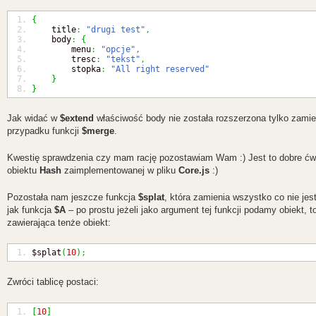
{
    title
:
"drugi test"
,
    body
:
{
        menu
:
"opcje"
,
        tresc
:
"tekst"
,
        stopka
:
"All right reserved"
}
}
Jak widać w
$extend
właściwość body nie została rozszerzona tylko zamien
przypadku funkcji
$merge
.
Kwestię sprawdzenia czy mam rację pozostawiam Wam :) Jest to dobre ćwi
obiektu
Hash
zaimplementowanej w pliku
Core.js
:)
Pozostała nam jeszcze funkcja
$splat
, która zamienia wszystko co nie jest
jak funkcja
$A
– po prostu jeżeli jako argument tej funkcji podamy obiekt, 
zawierająca tenże obiekt:
$splat
(
10
)
;
Zwróci tablicę postaci:
[
10
]