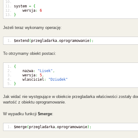
system 
=
{
    wersja
:
6
}
Jeżeli teraz wykonamy operację:
$extend
(
przegladarka
,
oprogramowanie
)
;
To otrzymamy obiekt postaci:
{
    nazwa
:
"Lisek"
,
    wersja
:
5
,
    wlasciciel
:
"Dziudek"
}
Jak widać nie występujące w obiekcie przegladarka właściwości zostały do
wartość z obiektu oprogramowanie.
W wypadku funkcji
$merge
:
$merge
(
przegladarka
,
oprogramowanie
)
;