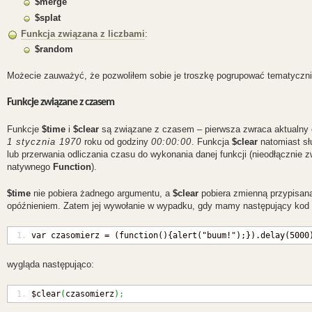
$merge
$splat
Funkcja związana z liczbami
:
$random
Możecie zauważyć, że pozwoliłem sobie je troszkę pogrupować tematyczni
Funkcje związane z czasem
Funkcje
$time
i
$clear
są związane z czasem – pierwsza zwraca aktualny cz
1 stycznia 1970
roku od godziny
00:00:00
. Funkcja
$clear
natomiast sł
lub przerwania odliczania czasu do wykonania danej funkcji (nieodłącznie
natywnego
Function
).
$time
nie pobiera żadnego argumentu, a
$clear
pobiera zmienną przypisan
opóźnieniem. Zatem jej wywołanie w wypadku, gdy mamy następujący kod 
var czasomierz = (function(){alert("buum!");}).delay(5000
wygląda następująco:
$clear
(
czasomierz
)
;