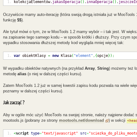
kolekcjaElementów.
jakasOperacja
(
)
.
innaOperacja
(
)
.
jeszczeI
Oczywiście mamy auto-iterację (która swoją drogą istniała już w MooTools
funkcję
$$
).
Ale tytuł mówi o tym, że w MooTools 1.2 mamy wybór – i tak jest. W wi
na zapisanie tego samego kodu – w sposób krótki i dłuższy. Przy czym spos
wypadku stosowania dłuższej metody kod wygląda mniej więcej tak:
var
 obiektKlasy 
=
new
 Klasa
(
"element"
,
{
opcje
}
)
;
W wypadku obiektów natywnych (na przykład
Array
,
String
) możemy też ł
metodę
alias
(o niej w dalszej części kursu).
Zatem MooTools 1.2 już w samej kwestii zapisu kodu pozwala na wiele więce
poznamy w dalszej części kursu).
Jak zacząć ?
Aby w ogóle móc użyć MooTools na swojej stronie, należy najpierw dodać s
mootools.js (pobrany ze strony
mootools.net/download
) w sekcji
<hea
<
script
type
=
"text/javascript"
src
=
"sciezka_do_pliku_moot