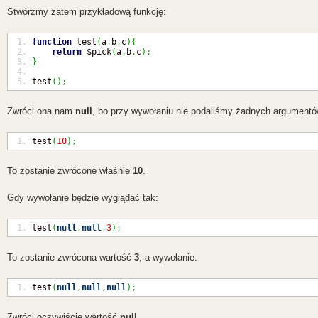
Stwórzmy zatem przykładową funkcję:
function
 test
(
a
,
b
,
c
)
{
return
 $pick
(
a
,
b
,
c
)
;
}
test
(
)
;
Zwróci ona nam
null
, bo przy wywołaniu nie podaliśmy żadnych argument
test
(
10
)
;
To zostanie zwrócone właśnie
10
.
Gdy wywołanie będzie wyglądać tak:
test
(
null
,
null
,
3
)
;
To zostanie zwrócona wartość
3
, a wywołanie:
test
(
null
,
null
,
null
)
;
Zwróci oczywiście wartość
null
.