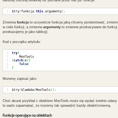
bardziej złożoną składnię niż poznane przez nas już funkcje:
$try
(
funkcja
,
this
,
argumenty
)
;
Zmienna
funkcja
to oczywiście funkcja jaką chcemy przetestować, zmien
w ciele funkcji, a zmienna
argumenty
to zmienne przekazywane do funkcji 
przekazujemy je jako tablicę).
Kod z początku artykułu:
try
{
    MooTools
}
catch
(
e
)
{
false
}
Możemy zapisać jako:
$try
(
$lambda
(
MooTools
)
)
;
Choć akurat przykład z obiektem MooTools może się wydać średnio udany 
to warto zapamiętać, że możemy tak sprawdzić każdy obiekt/zmienną.
Funkcje operujące na obiektach