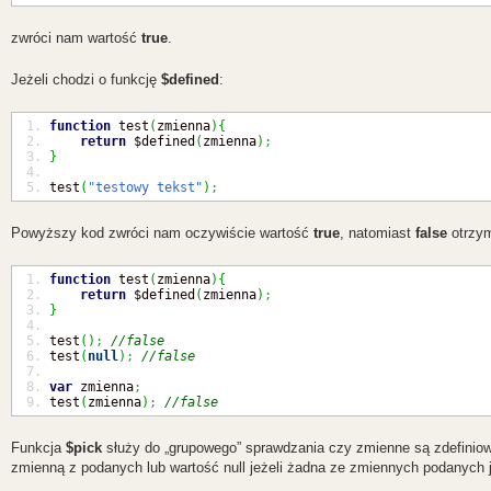
zwróci nam wartość
true
.
Jeżeli chodzi o funkcję
$defined
:
function
 test
(
zmienna
)
{
return
 $defined
(
zmienna
)
;
}
test
(
"testowy tekst"
)
;
Powyższy kod zwróci nam oczywiście wartość
true
, natomiast
false
otrzy
function
 test
(
zmienna
)
{
return
 $defined
(
zmienna
)
;
}
test
(
)
;
//false
test
(
null
)
;
//false
var
 zmienna
;
test
(
zmienna
)
;
//false
Funkcja
$pick
służy do „grupowego” sprawdzania czy zmienne są zdefiniow
zmienną z podanych lub wartość null jeżeli żadna ze zmiennych podanych ja