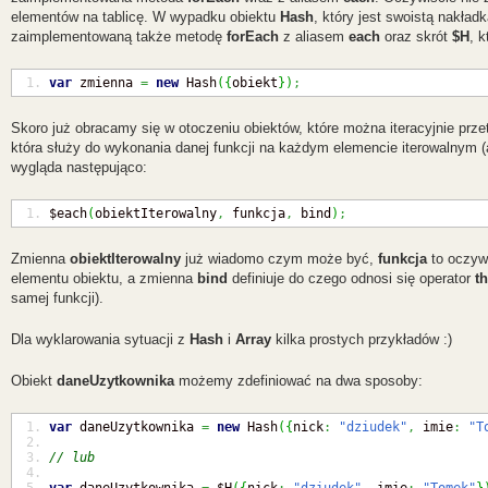
elementów na tablicę. W wypadku obiektu
Hash
, który jest swoistą nakła
zaimplementowaną także metodę
forEach
z aliasem
each
oraz skrót
$H
, k
var
 zmienna 
=
new
 Hash
(
{
obiekt
}
)
;
Skoro już obracamy się w otoczeniu obiektów, które można iteracyjnie prz
która służy do wykonania danej funkcji na każdym elemencie iterowalnym (a
wygląda następująco:
$each
(
obiektIterowalny
,
 funkcja
,
 bind
)
;
Zmienna
obiektIterowalny
już wiadomo czym może być,
funkcja
to oczywi
elementu obiektu, a zmienna
bind
definiuje do czego odnosi się operator
th
samej funkcji).
Dla wyklarowania sytuacji z
Hash
i
Array
kilka prostych przykładów :)
Obiekt
daneUzytkownika
możemy zdefiniować na dwa sposoby:
var
 daneUzytkownika 
=
new
 Hash
(
{
nick
:
"dziudek"
,
 imie
:
"T
// lub
var
 daneUzytkownika 
=
 $H
(
{
nick
:
"dziudek"
,
 imie
:
"Tomek"
}