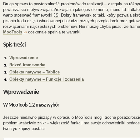
Druga sprawa to powtarzalność problemów do realizacji – z reguły na różny
powtarza się motyw zwijania/rozwijania jakiegoś elementu, menu itd. I dlat
warto stosować frameworki
JS
.
Dobry framework to taki, który pozwala skr
pisania kodu dzięki wbudowanej obsłudze różnych przeglądarek oraz goto
rozwiązaniami najczęstszych problemów
. Nie muszę chyba pisać, że fram
MooTools
doskonale spełnia te warunki.
Spis treści
Wprowadzenie
Rdzeń frameworka
Obiekty natywne – Tablice
Obiekty natywne – Funkcje i zdarzenia
Wprowadzenie
W MooTools 1.2 masz wybór
Jeszcze niedawno piszący w opraciu o MooTools mogli trochę pozazdrościć k
problem właściwie znikł – większość funkcji ma swoje odpowiedniki będą
tworzyć zapisy postaci: