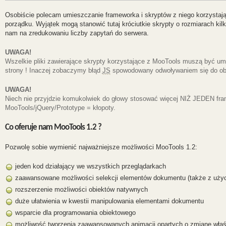
Osobiście polecam umieszczanie frameworka i skryptów z niego korzystają
porządku. Wyjątek mogą stanowić tutaj króciutkie skrypty o rozmiarach kil
nam na zredukowaniu liczby zapytań do serwera.
UWAGA!
Wszelkie pliki zawierające skrypty korzystające z MooTools muszą być umi
strony ! Inaczej zobaczymy błąd
JS
spowodowany odwoływaniem się do obiek
UWAGA!
Niech nie przyjdzie komukolwiek do głowy stosować więcej NIŻ JEDEN f
MooTools/jQuery/Prototype = kłopoty.
Co oferuje nam MooTools 1.2 ?
Pozwolę sobie wymienić najważniejsze możliwości MooTools 1.2:
jeden kod działający we wszystkich przeglądarkach
zaawansowane możliwości selekcji elementów dokumentu (także z użyc
rozszerzenie możliwości obiektów natywnych
duże ułatwienia w kwestii manipulowania elementami dokumentu
wsparcie dla programowania obiektowego
możliwość tworzenia zaawansowanych animacji opartych o zmianę wła