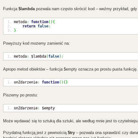
Funkcja
$lambda
pozwala nam często skrócić kod – weźmy przykład, gdy 
metoda
:
function
(
)
{
return
false
;
}
Powyższy kod możemy zamienić na:
metoda
:
 $lambda
(
false
)
;
Apropo metod obiektów – funkcja $empty oznacza po prostu pusta funkcję. 
onZdarzenie
:
function
(
)
{
}
Piszemy po prostu:
onZdarzenie
:
 $empty
Może wydawać się to sztuką dla sztuki, ale według mnie jest to czytelniejsz
Przydatną funkcją jest z pewnością
$try
– pozwala ona sprawdzić czy dana 