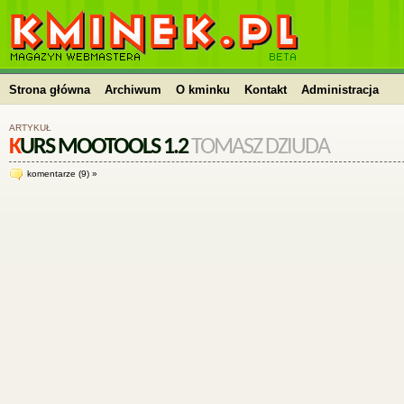
kminek.pl | HTML, PHP, CSS, JavaScript, WordPress,
kursy, skrypty, blog
Strona główna
Archiwum
O kminku
Kontakt
Administracja
ARTYKUŁ
KURS MOOTOOLS 1.2
TOMASZ DZIUDA
komentarze (9) »