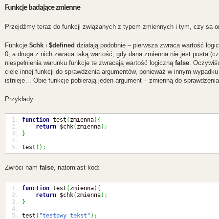
Funkcje badające zmienne
Przejdźmy teraz do funkcji związanych z typem zmiennych i tym, czy są o
Funkcje
$chk
i
$defined
działają podobnie – pierwsza zwraca wartość log
0, a druga z nich zwraca taką wartość, gdy dana zmienna nie jest pusta (
niespełnienia warunku funkcje te zwracają wartość logiczną
false
. Oczywiś
ciele innej funkcji do sprawdzenia argumentów, ponieważ w innym wypadku 
istnieje… Obie funkcje pobierają jeden argument – zmienną do sprawdzenia
Przykłady:
function
 test
(
zmienna
)
{
return
 $chk
(
zmienna
)
;
}
test
(
)
;
Zwróci nam
false
, natomiast kod:
function
 test
(
zmienna
)
{
return
 $chk
(
zmienna
)
;
}
test
(
"testowy tekst"
)
;