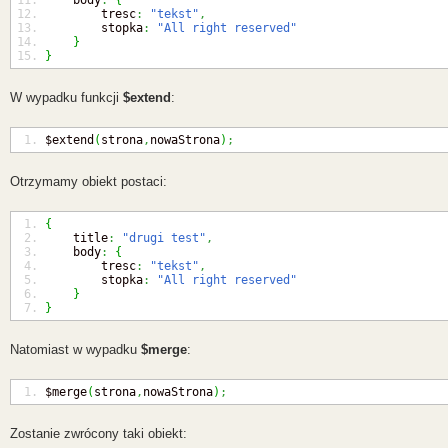
        tresc
:
"tekst"
,
        stopka
:
"All right reserved"
}
}
W wypadku funkcji
$extend
:
$extend
(
strona
,
nowaStrona
)
;
Otrzymamy obiekt postaci:
{
    title
:
"drugi test"
,
    body
:
{
        tresc
:
"tekst"
,
        stopka
:
"All right reserved"
}
}
Natomiast w wypadku
$merge
:
$merge
(
strona
,
nowaStrona
)
;
Zostanie zwrócony taki obiekt: