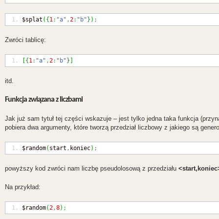
$splat
(
{
1
:
"a"
,
2
:
"b"
}
)
;
Zwróci tablicę:
[
{
1
:
"a"
,
2
:
"b"
}
]
itd.
Funkcja związana z liczbami
Jak już sam tytuł tej części wskazuje – jest tylko jedna taka funkcja (prz
pobiera dwa argumenty, które tworzą przedział liczbowy z jakiego są gene
$random
(
start
,
koniec
)
;
powyższy kod zwróci nam liczbę pseudolosową z przedziału
<start,koniec
Na przykład:
$random
(
2
,
8
)
;