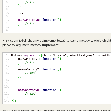
// kod
}
,
    ...
nazwaMetodyN
:
function
(
)
{
// kod
}
}
)
;
Przy czym jeżeli chcemy zaimplementować te same metody w wielu obiekta
pierwszy argument metody
implement
:
Native.
implement
(
[
obiektNatywny1
,
 obiektNatywny2
,
 obiektN
    nazwaMetody1
:
function
(
)
{
// kod
}
,
    nazwaMetody2
:
function
(
)
{
// kod
}
,
    ...
nazwaMetodyN
:
function
(
)
{
// kod
}
}
)
;
Jak widać możemy do kilku obiektów dodać od razu kilka/kilkanaście meto