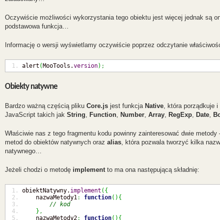
Oczywiście możliwości wykorzystania tego obiektu jest więcej jednak są on
podstawowa funkcja…
Informację o wersji wyświetlamy oczywiście poprzez odczytanie właściwoś
alert
(
MooTools.
version
)
;
Obiekty natywne
Bardzo ważną częścią pliku
Core.js
jest funkcja
Native
, która porządkuje 
JavaScript takich jak
String
,
Function
,
Number
,
Array
,
RegExp
,
Date
,
B
Właściwie nas z tego fragmentu kodu powinny zainteresować dwie metody
metod do obiektów natywnych oraz
alias
, która pozwala tworzyć kilka naz
natywnego…
Jeżeli chodzi o metodę
implement
to ma ona następującą składnię:
obiektNatywny.
implement
(
{
    nazwaMetody1
:
function
(
)
{
// kod
}
,
    nazwaMetody2
:
function
(
)
{