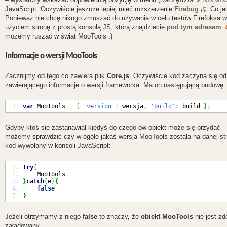
JavaScript. Oczywiście jeszcze lepiej mieć rozszerzenie
Firebug
. Co j
Ponieważ nie chcę nikogo zmuszać do używania w celu testów Firefoksa 
użyciem stronę z prostą konsolą
JS
, którą znajdziecie
pod tym adresem
możemy ruszać w świat MooTools :)
Informacje o wersji MooTools
Zacznijmy od tego co zawiera plik
Core.js
. Oczywiście kod zaczyna się o
zawierającego informacje o wersji frameworka. Ma on następującą budowę:
var
 MooTools 
=
{
'version'
:
 wersja
,
'build'
:
 build 
}
;
Gdyby ktoś się zastanawiał kiedyś do czego ów obiekt może się przydać –
możemy sprawdzić czy w ogóle jakaś wersja MooTools została na danej st
kod wywołany w konsoli JavaScript:
try
{
    MooTools
}
catch
(
e
)
{
false
}
Jeżeli otrzymamy z niego
false
to znaczy, że
obiekt MooTools
nie jest zd
załadowany…