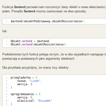
Funkcja
$extend
pozwala nam rozszerzyć dany obiekt o nowe właściwości
jeden. Ponadto
$extend
można zastosować na dwa sposoby:
$extend
(
obiektPodstawowy
,
obiektRozszerzenie
)
;
lub:
Obiekt.
extend
=
 $extend
;
Obiekt.
extend
(
obiektRozszerzenie
)
;
Podobieństwo tych funkcji polega na tym, że w obu wypadkach następuje na
powtarzają w podawanych jako argumenty obiektach.
Dla przykładu przyjmijmy, że mamy trzy obiekty:
przegladarka 
=
{
    nazwa
:
"Lisek"
,
    wersja
:
3
}
oprogramowanie 
=
{
    wersja
:
5
,
    wlasciciel
:
"Dziudek"
}