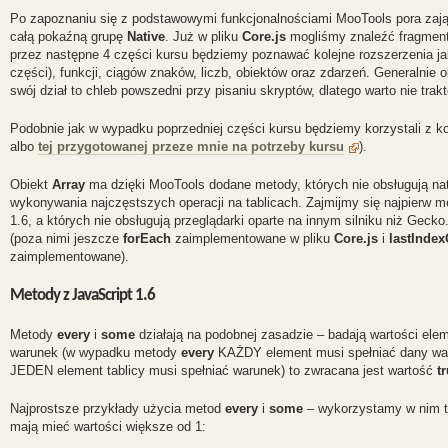
Po zapoznaniu się z podstawowymi funkcjonalnościami MooTools pora zają
całą pokaźną grupę
Native
. Już w pliku
Core.js
mogliśmy znaleźć fragmenty
przez następne 4 części kursu będziemy poznawać kolejne rozszerzenia jaki
części), funkcji, ciągów znaków, liczb, obiektów oraz zdarzeń. Generalnie 
swój dział to chleb powszedni przy pisaniu skryptów, dlatego warto nie tr
Podobnie jak w wypadku poprzedniej części kursu będziemy korzystali z kons
albo
tej przygotowanej przeze mnie na potrzeby kursu
).
Obiekt
Array
ma dzięki MooTools dodane metody, których nie obsługują na
wykonywania najczęstszych operacji na tablicach. Zajmijmy się najpierw m
1.6, a których nie obsługują przeglądarki oparte na innym silniku niż Geck
(poza nimi jeszcze
forEach
zaimplementowane w pliku
Core.js
i
lastIndex
zaimplementowane).
Metody z JavaScript 1.6
Metody
every
i
some
działają na podobnej zasadzie – badają wartości elem
warunek (w wypadku metody
every
KAŻDY element musi spełniać dany wa
JEDEN element tablicy musi spełniać warunek) to zwracana jest wartość
t
Najprostsze przykłady użycia metod
every
i
some
– wykorzystamy w nim ta
mają mieć wartości większe od 1: