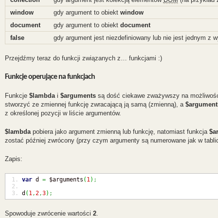
window
gdy argument to obiekt
window
document
gdy argument to obiekt
document
false
gdy argument jest niezdefiniowany lub nie jest jednym z
Przejdźmy teraz do funkcji związanych z… funkcjami :)
Funkcje operujące na funkcjach
Funkcje
$lambda
i
$arguments
są dość ciekawe zważywszy na możliwości
stworzyć ze zmiennej funkcję zwracającą ją samą (zmienną), a
$argument
z określonej pozycji w liście argumentów.
$lambda
pobiera jako argument zmienną lub funkcję, natomiast funkcja
$a
zostać później zwrócony (przy czym argumenty są numerowane jak w tablicy
Zapis:
var
 d 
=
 $arguments
(
1
)
;
d
(
1
,
2
,
3
)
;
Spowoduje zwrócenie wartości
2
.