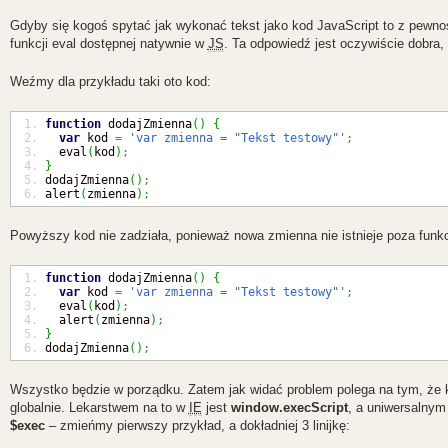
Gdyby się kogoś spytać jak wykonać tekst jako kod JavaScript to z pewn
funkcji eval dostępnej natywnie w
JS
. Ta odpowiedź jest oczywiście dobra
Weźmy dla przykładu taki oto kod:
function
 dodajZmienna
(
)
{
var
 kod 
=
'var zmienna = "Tekst testowy"'
;
  eval
(
kod
)
;
}
dodajZmienna
(
)
;
alert
(
zmienna
)
;
Powyższy kod nie zadziała, ponieważ nowa zmienna nie istnieje poza funk
function
 dodajZmienna
(
)
{
var
 kod 
=
'var zmienna = "Tekst testowy"'
;
  eval
(
kod
)
;
  alert
(
zmienna
)
;
}
dodajZmienna
(
)
;
Wszystko będzie w porządku. Zatem jak widać problem polega na tym, że 
globalnie. Lekarstwem na to w
IE
jest
window.execScript
, a uniwersalnym
$exec
– zmieńmy pierwszy przykład, a dokładniej 3 linijkę: