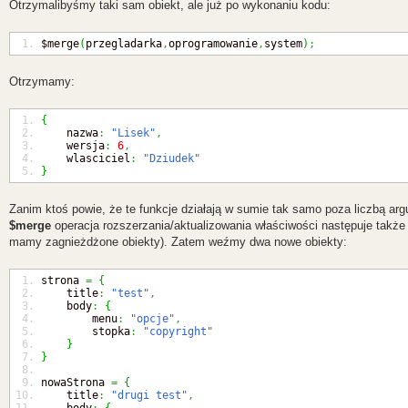
Otrzymalibyśmy taki sam obiekt, ale już po wykonaniu kodu:
$merge
(
przegladarka
,
oprogramowanie
,
system
)
;
Otrzymamy:
{
    nazwa
:
"Lisek"
,
    wersja
:
6
,
    wlasciciel
:
"Dziudek"
}
Zanim ktoś powie, że te funkcje działają w sumie tak samo poza liczbą a
$merge
operacja rozszerzania/aktualizowania właściwości następuje także w
mamy zagnieżdżone obiekty). Zatem weźmy dwa nowe obiekty:
strona 
=
{
    title
:
"test"
,
    body
:
{
        menu
:
"opcje"
,
        stopka
:
"copyright"
}
}
nowaStrona 
=
{
    title
:
"drugi test"
,
    body
:
{