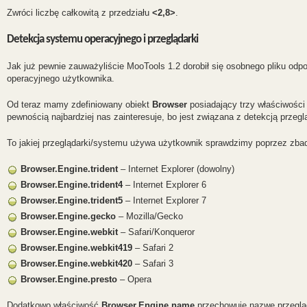
Zwróci liczbę całkowitą z przedziału
<2,8>
.
Detekcja systemu operacyjnego i przeglądarki
Jak już pewnie zauważyliście MooTools 1.2 dorobił się osobnego pliku odpo
operacyjnego użytkownika.
Od teraz mamy zdefiniowany obiekt
Browser
posiadający trzy właściwości
pewnością najbardziej nas zainteresuje, bo jest związana z detekcją przeglą
To jakiej przeglądarki/systemu używa użytkownik sprawdzimy poprzez zbad
Browser.Engine.trident
– Internet Explorer (dowolny)
Browser.Engine.trident4
– Internet Explorer 6
Browser.Engine.trident5
– Internet Explorer 7
Browser.Engine.gecko
– Mozilla/Gecko
Browser.Engine.webkit
– Safari/Konqueror
Browser.Engine.webkit419
– Safari 2
Browser.Engine.webkit420
– Safari 3
Browser.Engine.presto
– Opera
Dodatkowo właściwość
Browser.Engine.name
przechowuje nazwę przegląd