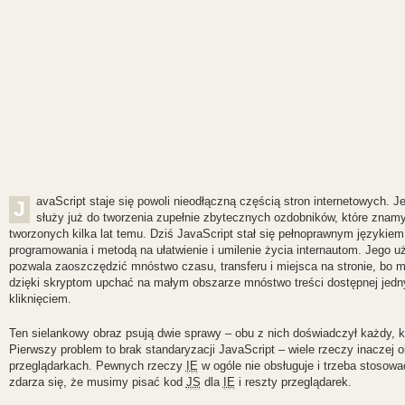
avaScript staje się powoli nieodłączną częścią stron internetowych. J
J
służy już do tworzenia zupełnie zbytecznych ozdobników, które znamy
tworzonych kilka lat temu. Dziś JavaScript stał się pełnoprawnym językiem
programowania i metodą na ułatwienie i umilenie życia internautom. Jego u
pozwala zaoszczędzić mnóstwo czasu, transferu i miejsca na stronie, bo
dzięki skryptom upchać na małym obszarze mnóstwo treści dostępnej jed
kliknięciem.
Ten sielankowy obraz psują dwie sprawy – obu z nich doświadczył każdy, k
Pierwszy problem to brak standaryzacji JavaScript – wiele rzeczy inaczej 
przeglądarkach. Pewnych rzeczy
IE
w ogóle nie obsługuje i trzeba stosowa
zdarza się, że musimy pisać kod
JS
dla
IE
i reszty przeglądarek.