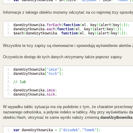
Informacje z takiego obiektu możemy odczytać na co najmniej trzy sposob
daneUzytkownika.
forEach
(
function
(
el
,
 key
)
{
alert
(
key
)
;
}
)
;
daneUzytkownika.
each
(
function
(
el
,
 key
)
{
alert
(
key
)
;
}
)
;
$each
(
daneUzytkownika
,
function
(
el
,
 key
)
{
alert
(
key
)
;
}
)
;
Wszystkie te trzy zapisy są równoważne i spowodują wyświetlenie alertów
Oczywiście dostęp do tych danych otrzymamy także poprzez zapisy:
daneUzytkownika
[
"imie"
]
;
daneUzytkownika
[
"nick"
]
;
// lub
daneUzytkownika.
imie
;
daneUzytkownika.
nick
;
W wypadku tablic sytuacja ma się podobnie z tym, że charakter przechowy
nazwanego odnośnika, a jedynie indeks w tablicy. Aby przy wyświetlani
obiektu Hash, otrzymać te same wyniki należy zmienną
daneUzytkownika
var
 daneUzytkownika 
=
[
"dziudek"
,
"Tomek"
]
;