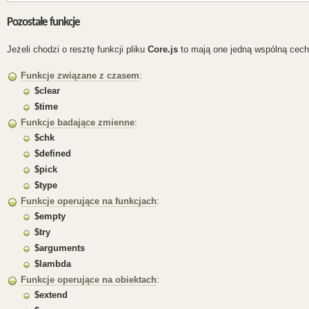
Pozostałe funkcje
Jeżeli chodzi o resztę funkcji pliku
Core.js
to mają one jedną wspólną cech
Funkcje związane z czasem
:
$clear
$time
Funkcje badające zmienne
:
$chk
$defined
$pick
$type
Funkcje operujące na funkcjach
:
$empty
$try
$arguments
$lambda
Funkcje operujące na obiektach
:
$extend