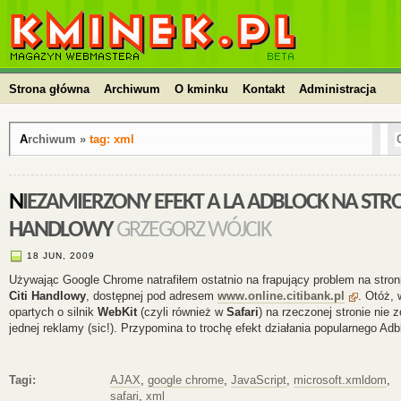
kminek.pl | HTML, PHP, CSS, JavaScript, WordPress,
kursy, skrypty, blog
Strona główna
Archiwum
O kminku
Kontakt
Administracja
Archiwum »
tag: xml
NIEZAMIERZONY EFEKT A LA ADBLOCK NA STRONIE CITI
HANDLOWY
GRZEGORZ WÓJCIK
18 JUN, 2009
Używając Google Chrome natrafiłem ostatnio na frapujący problem na stron
Citi Handlowy
, dostępnej pod adresem
www.online.citibank.pl
. Otóż,
opartych o silnik
WebKit
(czyli również w
Safari
) na rzeczonej stronie nie
jednej reklamy (sic!). Przypomina to trochę efekt działania popularnego Adb
Tagi:
AJAX
,
google chrome
,
JavaScript
,
microsoft.xmldom
,
safari
,
xml