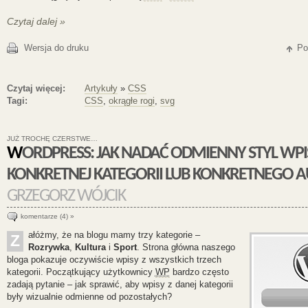
Czytaj dalej »
Wersja do druku
Po
Czytaj więcej:
Artykuły
»
CSS
Tagi:
CSS
,
okrągłe rogi
,
svg
JUŻ TROCHĘ CZERSTWE…
WORDPRESS: JAK NADAĆ ODMIENNY STYL WPISOM Z
KONKRETNEJ KATEGORII LUB KONKRETNEGO 
GRZEGORZ WÓJCIK
komentarze (4) »
ałóżmy, że na blogu mamy trzy kategorie –
Z
Rozrywka
,
Kultura
i
Sport
. Strona główna naszego
bloga pokazuje oczywiście wpisy z wszystkich trzech
kategorii. Początkujący użytkownicy
WP
bardzo często
zadają pytanie – jak sprawić, aby wpisy z danej kategorii
były wizualnie odmienne od pozostałych?