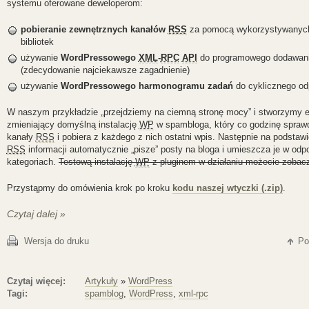
systemu oferowane deweloperom:
pobieranie zewnętrznych kanałów
RSS
za pomocą wykorzystywanyc
bibliotek
używanie
WordPressowego
XML
-
RPC
API
do programowego dodawani
(zdecydowanie najciekawsze zagadnienie)
używanie
WordPressowego harmonogramu zadań
do cyklicznego odp
W naszym przykładzie „przejdziemy na ciemną stronę mocy” i stworzymy e
zmieniający domyślną instalację
WP
w spambloga, który co godzinę spraw
kanały
RSS
i pobiera z każdego z nich ostatni wpis. Następnie na podstaw
RSS
informacji automatycznie „pisze” posty na bloga i umieszcza je w odp
kategoriach.
Testową instalację
WP
z pluginem w działaniu możecie zobacz
Przystąpmy do omówienia krok po kroku
kodu naszej wtyczki (.zip)
.
Czytaj dalej »
Wersja do druku
Po
Czytaj więcej:
Artykuły
»
WordPress
Tagi:
spamblog
,
WordPress
,
xml-rpc