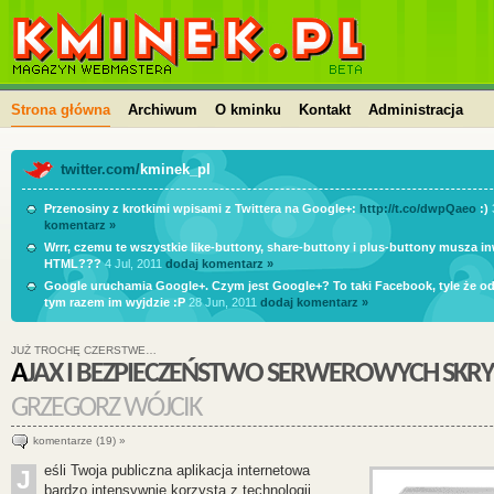
kminek.pl | HTML, PHP, CSS, JavaScript, WordPress,
kursy, skrypty, blog
Strona główna
Archiwum
O kminku
Kontakt
Administracja
twitter.com/
kminek_pl
Przenosiny z krotkimi wpisami z Twittera na Google+:
http://t.co/dwpQaeo
:)
komentarz »
Wrrr, czemu te wszystkie like-buttony, share-buttony i plus-buttony musza 
HTML???
4 Jul, 2011
dodaj komentarz »
Google uruchamia Google+. Czym jest Google+? To taki Facebook, tyle że o
tym razem im wyjdzie :P
28 Jun, 2011
dodaj komentarz »
JUŻ TROCHĘ CZERSTWE…
AJAX I BEZPIECZEŃSTWO SERWEROWYCH SK
GRZEGORZ WÓJCIK
komentarze (19) »
eśli Twoja publiczna aplikacja internetowa
J
bardzo intensywnie korzysta z technologii