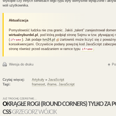
Wykopie czy innych serwisach tego typu były domyślnie wyłączone i aktyw
woli użytkownika.
Pomysłowość ludzka nie zna granic. Jakiś „talent” zarejestrował dome
wirtualnyburdel.pl
, pod którą podpiął stronę Sejmu w tzw. pływającej
(
). Jak podaje
tvn24.pl
żartowniś może liczyć się z poważn
iframe
konsekwencjami. Oczywiście podany powyżej kod JavaScript zabezpi
stronę również przed osadzaniem w ramce typu
.
iframe
Wersja do druku
Po
Czytaj więcej:
Artykuły
»
JavaScript
Tagi:
frameset
,
iframe
,
JavaScript
JUŻ TROCHĘ CZERSTWE…
OKRĄGŁE ROGI (ROUND CORNERS) TYLKO ZA POMOCĄ
CSS
GRZEGORZ WÓJCIK