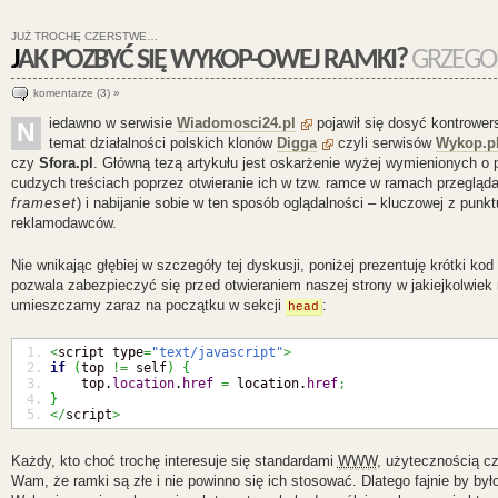
JUŻ TROCHĘ CZERSTWE…
JAK POZBYĆ SIĘ WYKOP-OWEJ RAMKI?
GRZEGO
komentarze (3) »
iedawno w serwisie
Wiadomosci24.pl
pojawił się dosyć kontrowers
N
temat działalności polskich klonów
Digga
czyli serwisów
Wykop.p
czy
Sfora.pl
. Główną tezą artykułu jest oskarżenie wyżej wymienionych o 
cudzych treściach poprzez otwieranie ich w tzw. ramce w ramach przeglądar
frameset
) i nabijanie sobie w ten sposób oglądalności – kluczowej z punk
reklamodawców.
Nie wnikając głębiej w szczegóły tej dyskusji, poniżej prezentuję krótki kod
pozwala zabezpieczyć się przed otwieraniem naszej strony w jakiejkolwiek
umieszczamy zaraz na początku w sekcji
:
head
<
script type
=
"text/javascript"
>
if
(
top 
!=
 self
)
{
    top.
location
.
href
=
 location.
href
;
}
</
script
>
Każdy, kto choć trochę interesuje się standardami
WWW
, użytecznością c
Wam, że ramki są złe i nie powinno się ich stosować. Dlatego fajnie by był