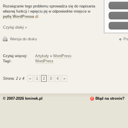
Rozwiązanie tego problemu sprowadza się do napisania
własnej funkcji i wpięciu jej w odpowiednie miejsce w
pętlę WordPressa
.
Czytaj dalej »
Wersja do druku
Po
Czytaj więcej:
Artykuły
»
WordPress
Tagi:
WordPress
Strona: 2 z 4
«
1
2
3
4
»
© 2007-2026 kminek.pl
Błąd na stronie?