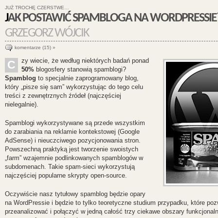
JUŻ TROCHĘ CZERSTWE…
JAK POSTAWIĆ SPAMBLOGA NA WORDPRESSIE
GRZEGORZ WÓJCIK
komentarze (15) »
zy wiecie, że według niektórych badań ponad
C
50%
blogosfery stanowią spamblogi?
Spamblog
to specjalnie zaprogramowany blog,
który „pisze się sam” wykorzystując do tego celu
treści z zewnętrznych źródeł (najczęściej
nielegalnie).
Spamblogi wykorzystywane są przede wszystkim
do zarabiania na reklamie kontekstowej (Google
AdSense) i nieuczciwego pozycjonowania stron.
Powszechną praktyką jest tworzenie swoistych
„farm” wzajemnie podlinkowanych spamblogów w
subdomenach
. Takie spam-sieci wykorzystują
najczęściej popularne skrypty open-source.
Oczywiście nasz tytułowy spamblog będzie opary
na WordPressie i będzie to tylko teoretyczne studium przypadku, które po
przeanalizować i połączyć w jedną całość trzy ciekawe obszary funkcjonaln