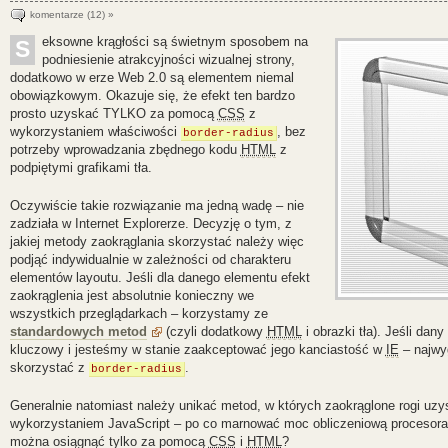
komentarze (12) »
eksowne krągłości są świetnym sposobem na
S
podniesienie atrakcyjności wizualnej strony,
dodatkowo w erze Web 2.0 są elementem niemal
obowiązkowym. Okazuje się, że efekt ten bardzo
prosto uzyskać TYLKO za pomocą
CSS
z
wykorzystaniem właściwości
, bez
border-radius
potrzeby wprowadzania zbędnego kodu
HTML
z
podpiętymi grafikami tła.
Oczywiście takie rozwiązanie ma jedną wadę – nie
zadziała w Internet Explorerze. Decyzję o tym, z
jakiej metody zaokrąglania skorzystać należy więc
podjąć indywidualnie w zależności od charakteru
elementów layoutu. Jeśli dla danego elementu efekt
zaokrąglenia jest absolutnie konieczny we
wszystkich przeglądarkach – korzystamy ze
standardowych metod
(czyli dodatkowy
HTML
i obrazki tła). Jeśli dany
kluczowy i jesteśmy w stanie zaakceptować jego kanciastość w
IE
– najwy
skorzystać z
.
border-radius
Generalnie natomiast należy unikać metod, w których zaokrąglone rogi uzy
wykorzystaniem JavaScript
– po co marnować moc obliczeniową procesora 
można osiągnąć tylko za pomocą
CSS
i
HTML
?