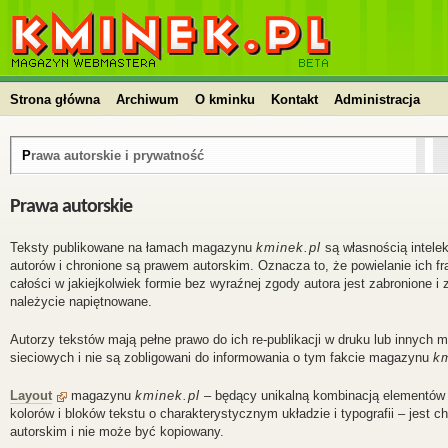
kminek.pl | HTML, PHP, CSS, JavaScript, WordPress,
kursy, skrypty, blog
Strona główna
Archiwum
O kminku
Kontakt
Administracja
Prawa autorskie i prywatność
Prawa autorskie
Teksty publikowane na łamach magazynu
kminek.pl
są własnością intelek
autorów i chronione są prawem autorskim. Oznacza to, że powielanie ich f
całości w jakiejkolwiek formie bez wyraźnej zgody autora jest zabronione i 
należycie napiętnowane.
Autorzy tekstów mają pełne prawo do ich re-publikacji w druku lub innych 
sieciowych i nie są zobligowani do informowania o tym fakcie magazynu
km
Layout
magazynu
kminek.pl
– będący unikalną kombinacją elementów 
kolorów i bloków tekstu o charakterystycznym układzie i typografii – jest 
autorskim i nie może być kopiowany.