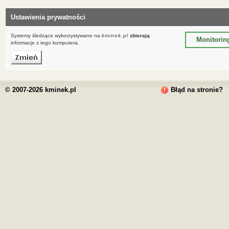
Ustawienia prywatności
Systemy śledzące wykorzystywane na
kminek.pl
zbierają
Monitorin
informacje z tego komputera.
© 2007-2026 kminek.pl
Błąd na stronie?