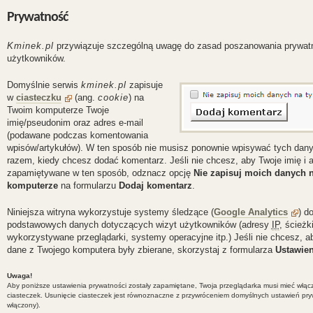
Prywatność
Kminek.pl
przywiązuje szczególną uwagę do zasad poszanowania prywat
użytkowników.
Domyślnie serwis
kminek.pl
zapisuje
w
ciasteczku
(ang.
cookie
) na
Twoim komputerze Twoje
imię/pseudonim oraz adres e-mail
(podawane podczas komentowania
wpisów/artykułów). W ten sposób nie musisz ponownie wpisywać tych da
razem, kiedy chcesz dodać komentarz. Jeśli nie chcesz, aby Twoje imię i a
zapamiętywane w ten sposób, odznacz opcję
Nie zapisuj moich danych 
komputerze
na formularzu
Dodaj komentarz
.
Niniejsza witryna wykorzystuje systemy śledzące (
Google Analytics
) d
podstawowych danych dotyczących wizyt użytkowników (adresy
IP
, ścieżk
wykorzystywane przeglądarki, systemy operacyjne itp.) Jeśli nie chcesz, a
dane z Twojego komputera były zbierane, skorzystaj z formularza
Ustawien
Uwaga!
Aby poniższe ustawienia prywatności zostały zapamiętane, Twoja przeglądarka musi mieć włą
ciasteczek. Usunięcie ciasteczek jest równoznaczne z przywróceniem domyślnych ustawień pry
włączony).