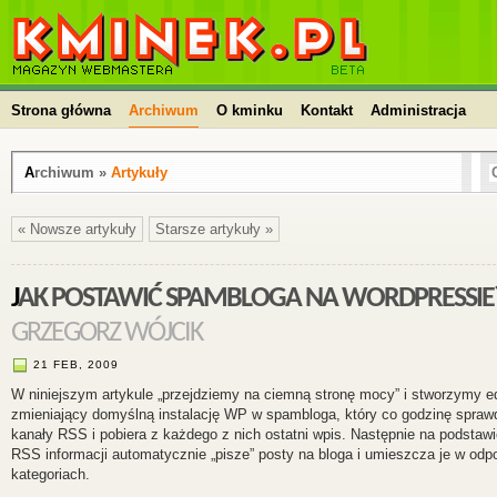
kminek.pl | HTML, PHP, CSS, JavaScript, WordPress,
kursy, skrypty, blog
Strona główna
Archiwum
O kminku
Kontakt
Administracja
Archiwum »
Artykuły
« Nowsze artykuły
Starsze artykuły »
JAK POSTAWIĆ SPAMBLOGA NA WORDPRESSIE
GRZEGORZ WÓJCIK
21 FEB, 2009
W niniejszym artykule „przejdziemy na ciemną stronę mocy” i stworzymy e
zmieniający domyślną instalację WP w spambloga, który co godzinę spraw
kanały RSS i pobiera z każdego z nich ostatni wpis. Następnie na podstaw
RSS informacji automatycznie „pisze” posty na bloga i umieszcza je w odp
kategoriach.