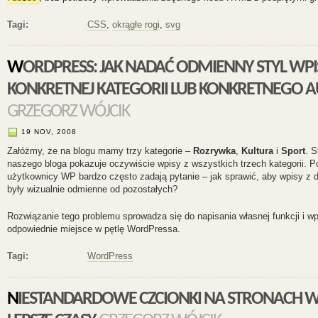
Tagi:
CSS
,
okrągłe rogi
,
svg
WORDPRESS: JAK NADAĆ ODMIENNY STYL WPISOM Z
KONKRETNEJ KATEGORII LUB KONKRETNEGO 
GRZEGORZ WÓJCIK
19 NOV, 2008
Załóżmy, że na blogu mamy trzy kategorie –
Rozrywka
,
Kultura
i
Sport
. S
naszego bloga pokazuje oczywiście wpisy z wszystkich trzech kategorii. 
użytkownicy WP bardzo często zadają pytanie – jak sprawić, aby wpisy z da
były wizualnie odmienne od pozostałych?
Rozwiązanie tego problemu sprowadza się do napisania własnej funkcji i wpi
odpowiednie miejsce w pętlę WordPressa.
Tagi:
WordPress
NIESTANDARDOWE CZCIONKI NA STRONACH WWW – IDĄ