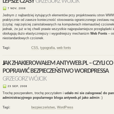
LEPSZE CZASY
GRZEGORZ WÓJCIK
7 NOV, 2008
Jednym z najbardziej irytujących elementów przy projektowaniu stron WW
praktycznie od zawsze konieczność stosowania ograniczonego zestawu naj
(czytaj: najczęściej zainstalowanych na komputerach internautów) czcionek
jednak, że już w tej chwili prawie wszystkie najpopularniejsze przeglądarki 
obsługują dużo elastyczniejszy i wygodniejszy mechanizm
Web Fonts
– os
niestandardowych czcionek.
Tagi:
CSS
,
typografia
,
web fonts
JAK ZHAKIEROWAŁEM ANTYWEB.PL – CZYLI CO ZROBIĆ BY
POPRAWIĆ BEZPIECZEŃSTWO WORDPRESSA
GRZEGORZ WÓJCIK
23 SEP, 2008
Trochę poszperałem, trochę poczytałem i
udało mi sie zalogować do pan
administracyjnego popularnego bloga antyweb.pl jako admin
:)
Tagi:
bezpieczeństwo
,
WordPress