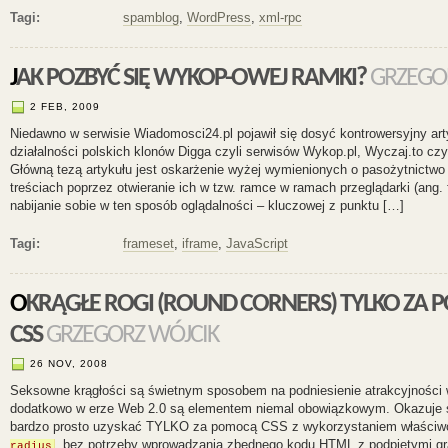
Tagi:
spamblog
,
WordPress
,
xml-rpc
JAK POZBYĆ SIĘ WYKOP-OWEJ RAMKI?
GRZEGO
2 FEB, 2009
Niedawno w serwisie Wiadomosci24.pl pojawił się dosyć kontrowersyjny art
działalności polskich klonów Digga czyli serwisów Wykop.pl, Wyczaj.to czy 
Główną tezą artykułu jest oskarżenie wyżej wymienionych o pasożytnictw
treściach poprzez otwieranie ich w tzw. ramce w ramach przeglądarki (ang. 
nabijanie sobie w ten sposób oglądalności – kluczowej z punktu […]
Tagi:
frameset
,
iframe
,
JavaScript
OKRĄGŁE ROGI (ROUND CORNERS) TYLKO ZA POMOCĄ
CSS
GRZEGORZ WÓJCIK
26 NOV, 2008
Seksowne krągłości są świetnym sposobem na podniesienie atrakcyjności w
dodatkowo w erze Web 2.0 są elementem niemal obowiązkowym. Okazuje si
bardzo prosto uzyskać TYLKO za pomocą CSS z wykorzystaniem właściw
, bez potrzeby wprowadzania zbędnego kodu HTML z podpiętymi gra
radius