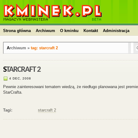
kminek.pl | HTML, PHP, CSS, JavaScript, WordPress,
kursy, skrypty, blog
Strona główna
Archiwum
O kminku
Kontakt
Administracja
Archiwum »
tag: starcraft 2
STARCRAFT 2
4 DEC, 2008
Pewnie zainteresowani tematem wiedzą, że niedługo planowana jest premier
StarCrafta.
Tagi:
starcraft 2