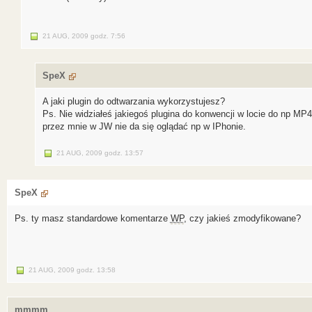
21 AUG, 2009
godz.
7:56
SpeX
A jaki plugin do odtwarzania wykorzystujesz?
Ps. Nie widziałeś jakiegoś plugina do konwencji w locie do np MP
przez mnie w JW nie da się oglądać np w IPhonie.
21 AUG, 2009
godz.
13:57
SpeX
Ps. ty masz standardowe komentarze
WP
, czy jakieś zmodyfikowane?
21 AUG, 2009
godz.
13:58
mmmm