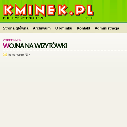
kminek.pl | HTML, PHP, CSS, JavaScript, WordPress,
kursy, skrypty, blog
Strona główna
Archiwum
O kminku
Kontakt
Administracja
POPCORNER
WOJNA NA WIZYTÓWKI
komentarze (6) »