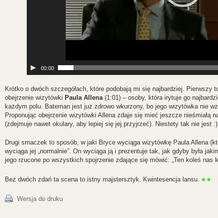
00:00
Krótko o dwóch szczegółach, które podobają mi się najbardziej. Pierwszy to
obejrzenie wizytówki
Paula Allena
(1:01) – osoby, która irytuje go najbardz
każdym polu. Bateman jest już zdrowo wkurzony, bo jego wizytówka nie wz
Proponując obejrzenie wizytówki Allena zdaje się mieć jeszcze nieśmiałą n
(zdejmuje nawet okulary, aby lepiej się jej przyjrzeć). Niestety tak nie jest :)
Drugi smaczek to sposób, w jaki Bryce wyciąga wizytówkę Paula Allena (kt
wyciąga jej „normalnie”. On wyciąga ją i prezentuje tak, jak gdyby była jaki
jego rzucone po wszystkich spojrzenie zdające się mówić: „Ten koleś nas 
Bez dwóch zdań ta scena to istny majstersztyk. Kwintesencja lansu.
Wersja do druku