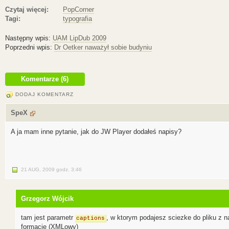
Czytaj więcej:
PopCorner
Tagi:
typografia
Następny wpis:
UAM LipDub 2009
Poprzedni wpis:
Dr Oetker naważył sobie budyniu
Komentarze (6)
DODAJ KOMENTARZ
SpeX
A ja mam inne pytanie, jak do JW Player dodałeś napisy?
21 AUG, 2009
godz.
3:46
Grzegorz Wójcik
tam jest parametr
, w ktorym podajesz sciezke do pliku z n
captions
formacie (XMLowy)