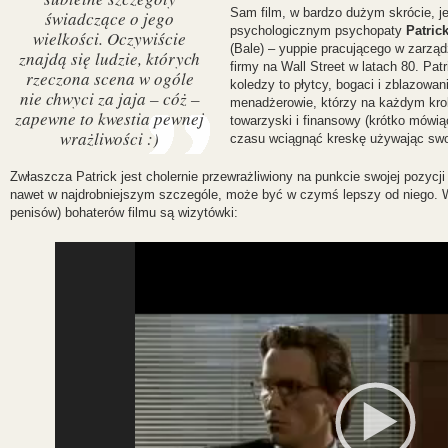
Sam film, w bardzo dużym skrócie, j
świadczące o jego
psychologicznym psychopaty
Patric
wielkości. Oczywiście
(Bale) – yuppie pracującego w zarząd
znajdą się ludzie, których
firmy na Wall Street w latach 80. Patr
rzeczona scena w ogóle
koledzy to płytcy, bogaci i zblazowan
nie chwyci za jaja – cóż –
menadżerowie, którzy na każdym kro
zapewne to kwestia pewnej
towarzyski i finansowy (krótko mówiąc
wrażliwości :)
czasu wciągnąć kreskę używając swoi
Zwłaszcza Patrick jest cholernie przewrażliwiony na punkcie swojej pozycji 
nawet w najdrobniejszym szczególe, może być w czymś lepszy od niego. W
penisów) bohaterów filmu są wizytówki:
Video
Player