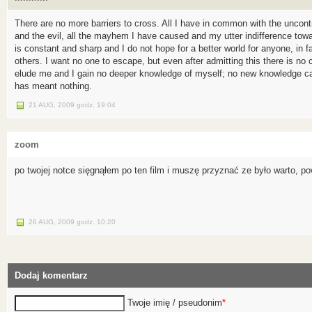
There are no more barriers to cross. All I have in common with the uncontr
and the evil, all the mayhem I have caused and my utter indifference tow
is constant and sharp and I do not hope for a better world for anyone, in fa
others. I want no one to escape, but even after admitting this there is n
elude me and I gain no deeper knowledge of myself; no new knowledge can
has meant nothing.
21 AUG, 2009
godz.
19:04
zoom
po twojej notce sięgnąłem po ten film i muszę przyznać ze było warto, p
26 AUG, 2009
godz.
10:20
Dodaj komentarz
Twoje imię / pseudonim
*