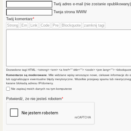
Twój adres e-mail (nie zostanie opublikowany
Twoja strona WWW
Twój komentarz
*
Dozwolone tagi HTML:
<strong> <em> <a href="" title=""> <code> <pre lang=""> <blockquote
Komentarze są moderowane
. Mile widziane wpisy wnoszące nowe, ciekawe informacje do
lub sygnalizujące ewentualne błędy merytoryczne. Wszelkie przejawy spamu lub nieetyczn
karane blokadą adresu IP/domeny.
Nie zapisuj moich danych na tym komputerze
Potwierdź, że nie jesteś robotem
*