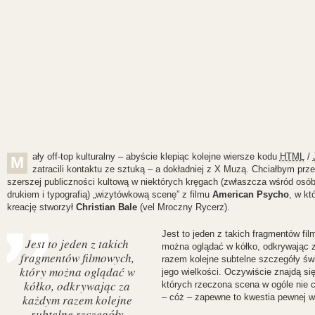
ały off-top kulturalny – abyście klepiąc kolejne wiersze kodu
HTML
/
M
zatracili kontaktu ze sztuką – a dokładniej z X Muzą. Chciałbym prz
szerszej publiczności kultową w niektórych kręgach (zwłaszcza wśród osó
drukiem i typografią) „wizytówkową scenę” z filmu
American Psycho
, w kt
kreację stworzył
Christian Bale
(vel Mroczny Rycerz).
Jest to jeden z takich fragmentów fi
Jest to jeden z takich
można oglądać w kółko, odkrywając
fragmentów filmowych,
razem kolejne subtelne szczegóły św
który można oglądać w
jego wielkości. Oczywiście znajdą się
kółko, odkrywając za
których rzeczona scena w ogóle nie c
– cóż – zapewne to kwestia pewnej wr
każdym razem kolejne
subtelne szczegóły